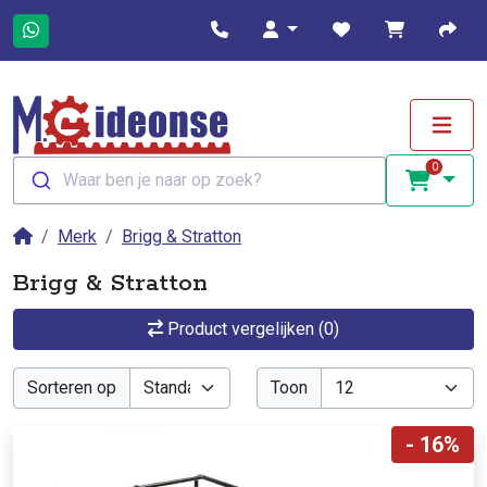
0
Waar ben je naar op zoek?
Merk
Brigg & Stratton
Brigg & Stratton
Product vergelijken (0)
Sorteren op
Toon
- 16%