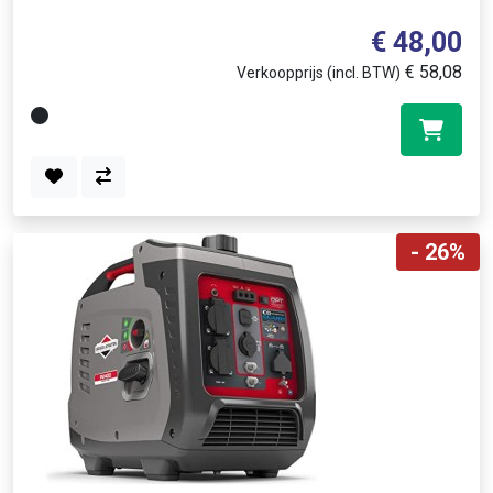
Briggs & Stratton Origineel numme..
€ 48,00
€ 58,08
Verkoopprijs (incl. BTW)
- 26%